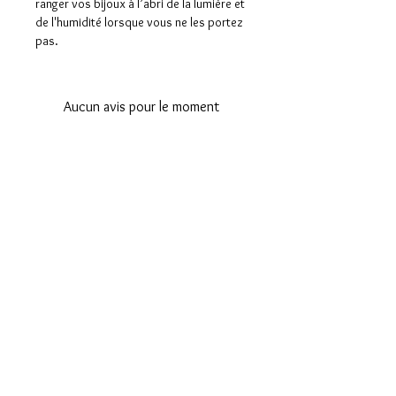
ranger vos bijoux à l’abri de la lumière et
de l'humidité lorsque vous ne les portez
pas.
Aucun avis pour le moment
Partagez votre expérience, soyez le
premier à laisser un avis.
Laisser un avis
Contact
Formulaire de contact
Informations