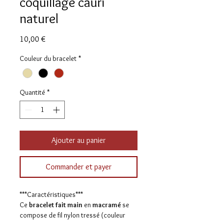
coquillage cauri
naturel
Prix
10,00 €
Couleur du bracelet
*
Quantité
*
Ajouter au panier
Commander et payer
***Caractéristiques***
Ce
bracelet fait main
en
macramé
se
compose de fil nylon tressé (couleur