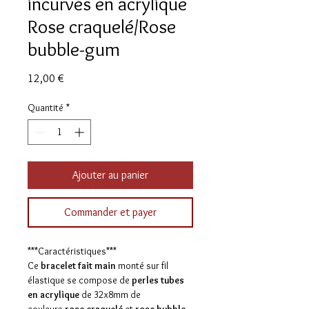
incurvés en acrylique
Rose craquelé/Rose
bubble-gum
Prix
12,00 €
Quantité
*
Ajouter au panier
Commander et payer
***Caractéristiques***
Ce
bracelet fait main
monté sur fil
élastique se compose de
perles tubes
en acrylique
de 32x8mm de