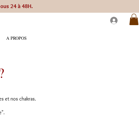
sous 24 à 48H.
A PROPOS
?
ies et nos chakras.
e".