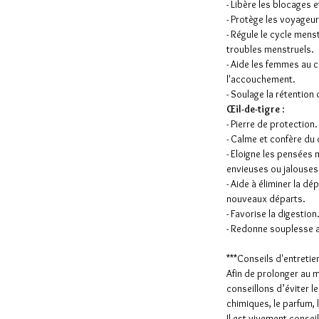
- Libère les blocages e
- Protège les voyageu
- Régule le cycle mens
troubles menstruels.
- Aide les femmes au 
l'accouchement.
- Soulage la rétention 
Œil-de-tigre
:
- Pierre de protection
- Calme et confère du 
- Eloigne les pensées
envieuses ou jalouses
- Aide à éliminer la dé
nouveaux départs.
- Favorise la digestion
- Redonne souplesse a
***Conseils d'entretie
Afin de prolonger au 
conseillons d’éviter l
chimiques, le parfum,
Il est vivement conseil