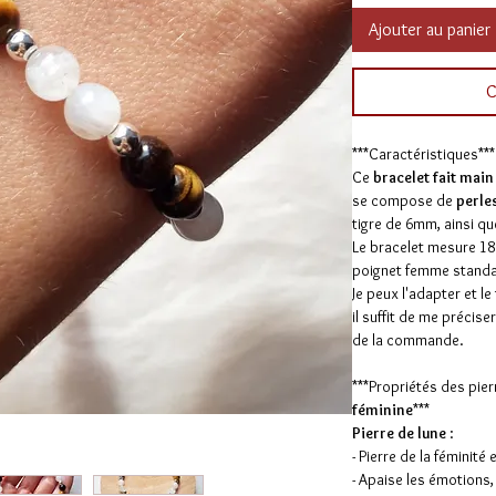
Ajouter au panier
C
***Caractéristiques***
Ce
bracelet fait mai
se compose de
perle
tigre de 6mm, ainsi q
Le bracelet mesure 18
poignet femme standa
Je peux l'adapter et le
il suffit de me précis
de la commande.
***Propriétés des pie
féminine
***
Pierre de lune
:
- Pierre de la féminité
- Apaise les émotions,