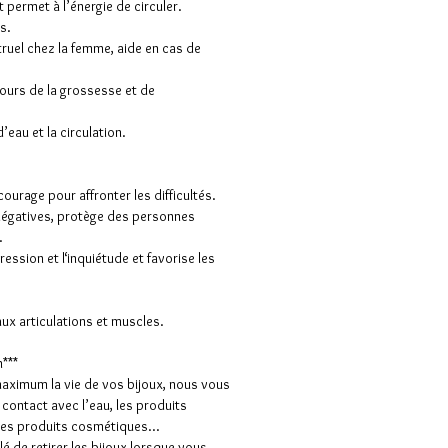
t permet à l’énergie de circuler.
rs.
truel chez la femme, aide en cas de
cours de la grossesse et de
d’eau et la circulation.
.
courage pour affronter les difficultés.
 négatives, protège des personnes
.
pression et l‘inquiétude et favorise les
.
ux articulations et muscles.
n***
maximum la vie de vos bijoux, nous vous
e contact avec l’eau, les produits
 les produits cosmétiques…
lé de retirer les bijoux lorsque vous