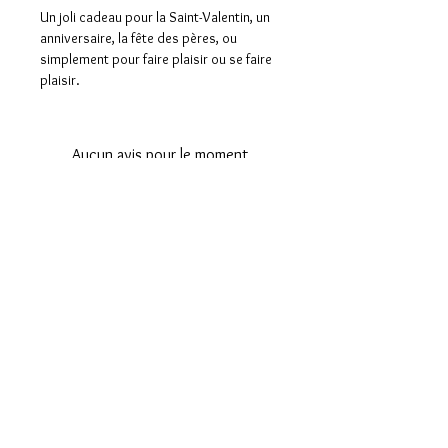
Un joli cadeau pour la Saint-Valentin, un
anniversaire, la fête des pères, ou
simplement pour faire plaisir ou se faire
plaisir.
Aucun avis pour le moment
Partagez votre expérience, soyez le
premier à laisser un avis.
Laisser un avis
Contact
Formulaire de contact
Informations