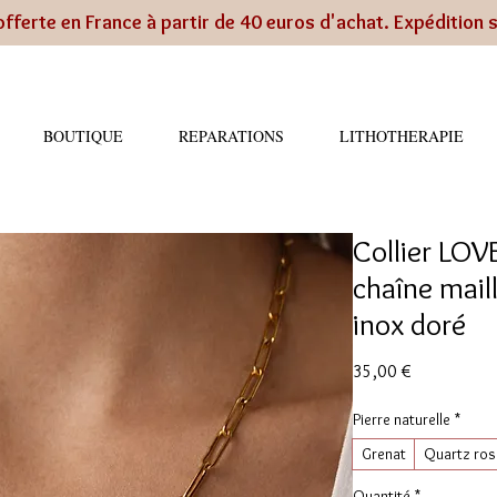
offerte en France à partir de 40 euros d'achat. Expédition 
BOUTIQUE
REPARATIONS
LITHOTHERAPIE
Collier LOVE
chaîne mail
inox doré
Prix
35,00 €
Pierre naturelle
*
Grenat
Quartz ros
Quantité
*