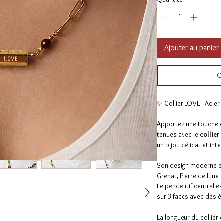
Ajouter au panier
C
✨ Collier LOVE - Acier
Apportez une touche d
tenues avec le
collier
un bijou délicat et int
Son design moderne e
Grenat, Pierre de lune
Le pendentif central e
sur 3 faces avec des é
La longueur du collier