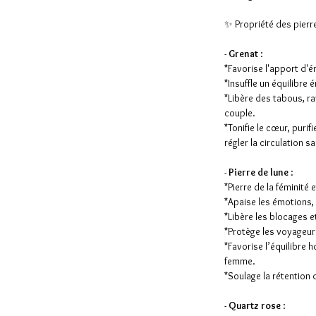
✨ Propriété des pierre
-
Grenat
:
*Favorise l'apport d'én
*Insuffle un équilibre 
*Libère des tabous, ra
couple.
*Tonifie le cœur, purif
régler la circulation s
-
Pierre de lune
:
*Pierre de la féminité 
*Apaise les émotions,
*Libère les blocages e
*Protège les voyageur
*Favorise l’équilibre 
femme.
*Soulage la rétention d
-
Quartz rose
: